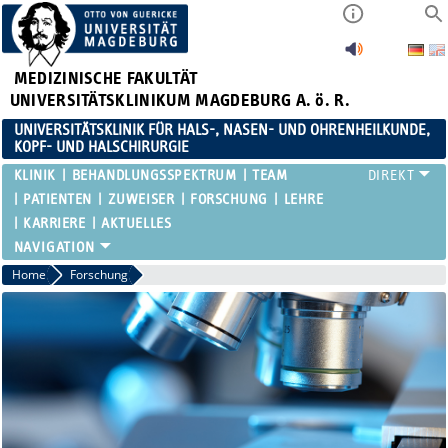
MEDIZINISCHE FAKULTÄT
UNIVERSITÄTSKLINIKUM MAGDEBURG A. ö. R.
UNIVERSITÄTSKLINIK FÜR HALS-, NASEN- UND OHRENHEILKUNDE,
KOPF- UND HALSCHIRURGIE
KLINIK
BEHANDLUNGSSPEKTRUM
TEAM
PATIENTEN
ZUWEISER
FORSCHUNG
LEHRE
KARRIERE
AKTUELLES
Home
Forschung