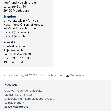
Kopf- und Halschirurgie
Leipziger Str. 44
39120 Magdeburg
Standort
Universitätsklinik für Hals-,
Nasen- und Ohrenheilkunde,
Kopf- und Halschirurgie
Haus 8 (Stationen)
Haus 9 (Ambulanz)
Kontakt
Chefsekretariat
Anja Poetzsch
Tel.: 0391-67-13800
Fax: 0391-67-13806
Email senden
Letzte Änderung: 01.07.2024 - Ansprechpartner:
Webmaster
Sie können eine Nachricht versenden an:
Webmaster
KONTAKT
Ihre E-Mailadresse:
Otto-von-Guericke-Universität
Medizinische Fakultät
Universitätsklinikum Magdeburg A.ö.R.
Ihr Anliegen:
Leipziger Str. 44
39120 Magdeburg