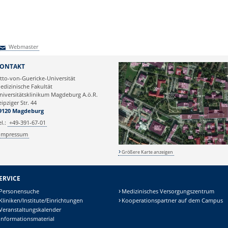
Webmaster
Webmaster
ONTAKT
tto-von-Guericke-Universität
edizinische Fakultät
niversitätsklinikum Magdeburg A.ö.R.
eipziger Str. 44
9120 Magdeburg
el.:
+49-391-67-01
Impressum
Größere Karte anzeigen
ERVICE
Personensuche
Medizinisches Versorgungszentrum
Kliniken/Institute/Einrichtungen
Kooperationspartner auf dem Campus
Veranstaltungskalender
Informationsmaterial