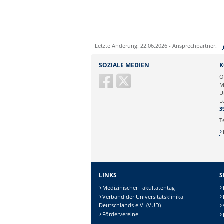
Letzte Änderung: 22.06.2026 - Ansprechpartner:
Sie können eine Nachricht versenden an:
SOZIALE MEDIEN
K
Ihre E-Mailadresse:
O
M
U
Ihr Anliegen:
L
3
T
LINKS
S
Medizinischer Fakultätentag
Verband der Universitätsklinika
Deutschlands e.V. (VUD)
Fördervereine