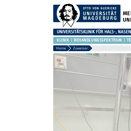
ME
UN
UNIVERSITÄTSKLINIK FÜR HALS-, NASE
KLINIK
BEHANDLUNGSSPEKTRUM
T
Home
Zuweiser