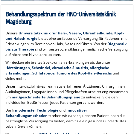
Behandlungsspektrum der HNO-Universitätsklinik
Magdeburg
Unsere
Universitätsklinik für Hals-, Nasen-, Ohrenheilkunde, Kopf-
und Halschirurgie
bietet eine umfassende Versorgung für Patienten mit
Erkrankungen im Bereich von Hals, Nase und Ohren. Von der
Diagnostik
bis zur Therapie
sind wir bestrebt, erstklassige medizinische Versorgung
auf höchstem Niveau anzubieten.
Wir decken ein breites Spektrum an Erkrankungen ab, darunter
Hörstörungen, Schwindel, chronische Sinusitis, allergische
Erkrankungen, Schlafapnoe, Tumore des Kopf-Hals-Bereichs
und
vieles mehr.
Unser interdisziplinäres Team aus erfahrenen Ärzt:innen, Chirurg:innen,
Audiolog:innen, Logopäd:innen und Pflegekräften arbeitet eng zusammen,
um
maßgeschneiderte Behandlungspläne
zu entwickeln, die den
individuellen Bedürfnissen jedes Patienten gerecht werden.
Dank
modernster Technologie
und
innovativer
Behandlungsmethoden
streben wir danach, unseren Patient:innen die
bestmögliche Versorgung zu bieten, damit sie ein gesundes und erfülltes
Leben führen können.