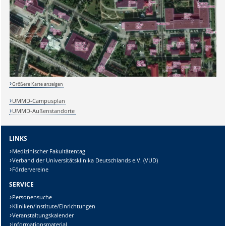
Größere Karte anzeigen
UMMD-Campusplan
Sicherheitsabfrage:
UMMD-Außenstandorte
LINKS
Medizinischer Fakultätentag
Verband der Universitätsklinika Deutschlands e.V. (VUD)
Lösung:
Fördervereine
SERVICE
Personensuche
Kliniken/Institute/Einrichtungen
Veranstaltungskalender
Informationsmaterial