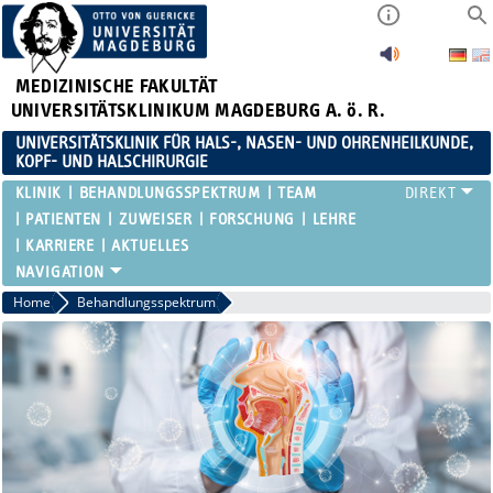
MEDIZINISCHE FAKULTÄT
UNIVERSITÄTSKLINIKUM MAGDEBURG A. ö. R.
UNIVERSITÄTSKLINIK FÜR HALS-, NASEN- UND OHRENHEILKUNDE,
KOPF- UND HALSCHIRURGIE
KLINIK
BEHANDLUNGSSPEKTRUM
TEAM
PATIENTEN
ZUWEISER
FORSCHUNG
LEHRE
KARRIERE
AKTUELLES
Home
Behandlungsspektrum