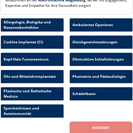
Willkommen an der
HNO-Uniklinik Magdeburg
, wo wir mit Engagement,
Expertise und Empathie für Ihre Gesundheit sorgen!
Allergologie, Biologika und
Ambulantes Operieren
Nasennebenhöhlen
Cochlea Implantat (CI)
Gleichgewichtsstörungen
Kopf-Hals-Tumorzentrum
Obstruktive Schlafstörungen
Ohr und Mittelohrimplantate
Phoniatrie und Pädaudiologie
Plastische und Ästhetische
Schädelbasis
Medizin
Speicheldrüsen und
Autoimmunität
KONTAKT