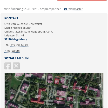
Letzte Änderung: 20.01.2025 - Ansprechpartner:
Webmaster
Sie können eine Nachricht versenden an:
Webmaster
KONTAKT
Ihre E-Mailadresse:
Otto-von-Guericke-Universität
Medizinische Fakultät
Universitätsklinikum Magdeburg A.ö.R.
Ihr Anliegen:
Leipziger Str. 44
39120 Magdeburg
Tel.:
+49-391-67-01
Impressum
SOZIALE MEDIEN