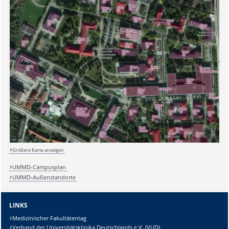
Größere Karte anzeigen
UMMD-Campusplan
UMMD-Außenstandorte
Sicherheitsabfrage:
LINKS
Medizinischer Fakultätentag
Verband der Universitätsklinika Deutschlands e.V. (VUD)