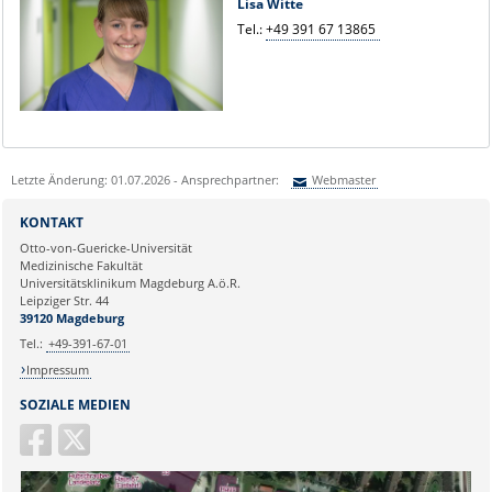
Lisa Witte
Tel.:
+49 391 67 13865
Letzte Änderung: 01.07.2026 - Ansprechpartner:
Webmaster
Sie können eine Nachricht versenden an:
Webmaster
KONTAKT
Ihre E-Mailadresse:
Otto-von-Guericke-Universität
Medizinische Fakultät
Universitätsklinikum Magdeburg A.ö.R.
Ihr Anliegen:
Leipziger Str. 44
39120 Magdeburg
Tel.:
+49-391-67-01
Impressum
SOZIALE MEDIEN