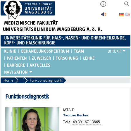
MEDIZINISCHE FAKULTÄT
UNIVERSITÄTSKLINIKUM MAGDEBURG A. ö. R.
UNIVERSITÄTSKLINIK FÜR HALS-, NASEN- UND OHRENHEILKUNDE,
KOPF- UND HALSCHIRURGIE
KLINIK
BEHANDLUNGSSPEKTRUM
TEAM
PATIENTEN
ZUWEISER
FORSCHUNG
LEHRE
KARRIERE
AKTUELLES
Home
Team
Funktionsdiagnostik
Funktionsdiagnostik
MTA-F
Yvonne Becker
Tel.:
+49 391 67 13865