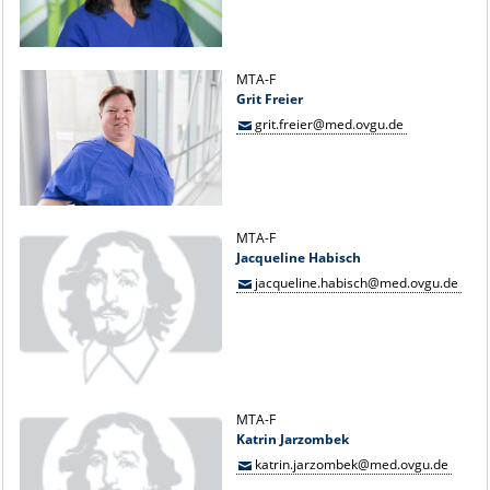
MTA-F
Grit Freier
grit.freier@med.ovgu.de
MTA-F
Jacqueline Habisch
jacqueline.habisch@med.ovgu.de
MTA-F
Katrin Jarzombek
katrin.jarzombek@med.ovgu.de