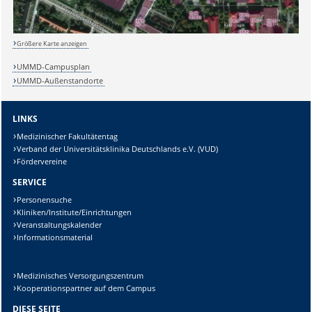
Größere Karte anzeigen
Sicherheitsabfrage:
UMMD-Campusplan
UMMD-Außenstandorte
LINKS
Medizinischer Fakultätentag
Lösung:
Verband der Universitätsklinika Deutschlands e.V. (VUD)
Fördervereine
SERVICE
Personensuche
Kliniken/Institute/Einrichtungen
Veranstaltungskalender
Informationsmaterial
Medizinisches Versorgungszentrum
Kooperationspartner auf dem Campus
DIESE SEITE