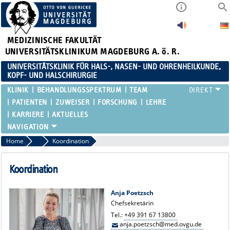
MEDIZINISCHE FAKULTÄT
UNIVERSITÄTSKLINIKUM MAGDEBURG A. ö. R.
UNIVERSITÄTSKLINIK FÜR HALS-, NASEN- UND OHRENHEILKUNDE,
KOPF- UND HALSCHIRURGIE
KLINIK
BEHANDLUNGSSPEKTRUM
TEAM
PATIENTEN
ZUWEISER
FORSCHUNG
LEHRE
KARRIERE
AKTUELLES
Home
Team
Koordination
Koordination
Anja Poetzsch
Chefsekretärin
Tel.:
+49 391 67 13800
anja.poetzsch@med.ovgu.de