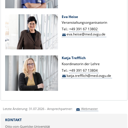
Eva Heise
Veranstaltungsorganisatorin
Tel.:
+49 391 67 13802
eva.heise@med.ovgu.de
Katja Trefflich
Koordinatorin der Lehre
Tel.:
+49 391 67 13804
katja.trefflich@med.ovgu.de
Letzte Änderung: 31.07.2026 - Ansprechpartner:
Webmaster
Sie können eine Nachricht versenden an:
Webmaster
KONTAKT
Ihre E-Mailadresse:
Otto-von-Guericke-Universität