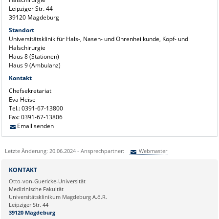
Leipziger Str. 44
39120 Magdeburg
Standort
Universitätsklinik für Hals-, Nasen- und Ohrenheilkunde, Kopf- und
Halschirurgie
Haus 8 (Stationen)
Haus 9 (Ambulanz)
Kontakt
Chefsekretariat
Eva Heise
Tel.: 0391-67-13800
Fax: 0391-67-13806
Email senden
Letzte Änderung: 20.06.2024 - Ansprechpartner:
Webmaster
Sie können eine Nachricht versenden an:
Webmaster
KONTAKT
Ihre E-Mailadresse:
Otto-von-Guericke-Universität
Medizinische Fakultät
Universitätsklinikum Magdeburg A.ö.R.
Ihr Anliegen:
Leipziger Str. 44
39120 Magdeburg