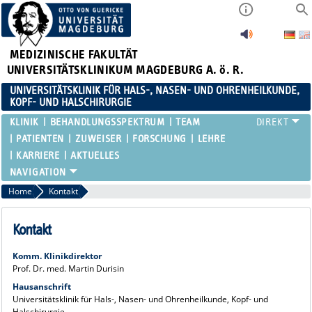
MEDIZINISCHE FAKULTÄT
UNIVERSITÄTSKLINIKUM MAGDEBURG A. ö. R.
UNIVERSITÄTSKLINIK FÜR HALS-, NASEN- UND OHRENHEILKUNDE,
KOPF- UND HALSCHIRURGIE
KLINIK
BEHANDLUNGSSPEKTRUM
TEAM
PATIENTEN
ZUWEISER
FORSCHUNG
LEHRE
KARRIERE
AKTUELLES
Home
Kontakt
Kontakt
Komm. Klinikdirektor
Prof. Dr. med. Martin Durisin
Hausanschrift
Universitätsklinik für Hals-, Nasen- und Ohrenheilkunde, Kopf- und
Halschirurgie