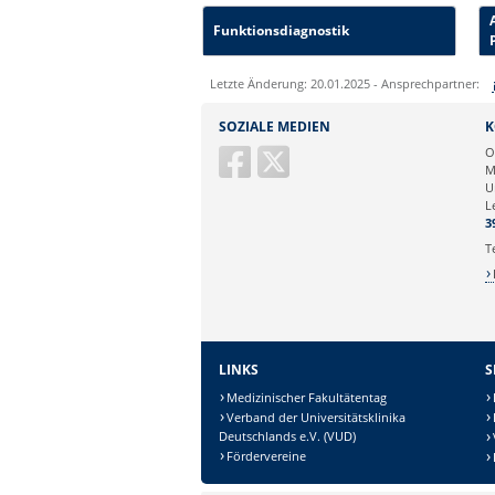
Funktionsdiagnostik
Letzte Änderung: 20.01.2025 - Ansprechpartner:
Sie können eine Nachricht versenden an:
SOZIALE MEDIEN
K
Ihre E-Mailadresse:
O
M
U
Ihr Anliegen:
L
3
T
LINKS
S
Medizinischer Fakultätentag
Verband der Universitätsklinika
Deutschlands e.V. (VUD)
Fördervereine