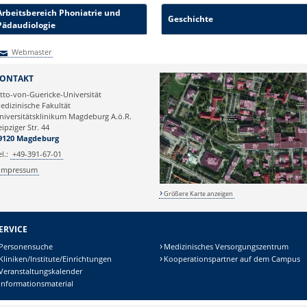
Arbeitsbereich Phoniatrie und
Geschichte
Pädaudiologie
Webmaster
Webmaster
ONTAKT
tto-von-Guericke-Universität
edizinische Fakultät
niversitätsklinikum Magdeburg A.ö.R.
eipziger Str. 44
9120 Magdeburg
el.:
+49-391-67-01
Impressum
Größere Karte anzeigen
ERVICE
Personensuche
Medizinisches Versorgungszentrum
Kliniken/Institute/Einrichtungen
Kooperationspartner auf dem Campus
Veranstaltungskalender
Informationsmaterial