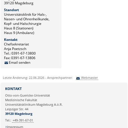
39120 Magdeburg
Standort
Universitätsklinik für Hals-,
Nasen- und Ohrenheilkunde,
Kopf- und Halschirurgie
Haus 8 (Stationen)
Haus 9 (Ambulanz)
Kontakt
Chefsekretariat
Anja Poetzsch
Tel.: 0391-67-13800
Fax: 0391-67-13806
Email senden
Letzte Änderung: 22.06.2026 - Ansprechpartner:
Webmaster
Sie können eine Nachricht versenden an:
Webmaster
KONTAKT
Ihre E-Mailadresse:
Otto-von-Guericke-Universität
Medizinische Fakultät
Universitätsklinikum Magdeburg A.ö.R.
Ihr Anliegen:
Leipziger Str. 44
39120 Magdeburg
Tel.:
+49-391-67-01
Impressum