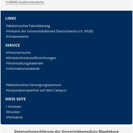
UMMD-Außenstandorte
LINKS
Lösung:
Medizinischer Fakultätentag
Verband der Universitätsklinika Deutschlands e.V. (VUD)
Fördervereine
SERVICE
Personensuche
Kliniken/Institute/Einrichtungen
Veranstaltungskalender
Informationsmaterial
Medizinisches Versorgungszentrum
Kooperationspartner auf dem Campus
DIESE SEITE
Vorlesen
Drucken
Permalink
Datenschutzerklärung der Universitätsmedizin Magdeburg