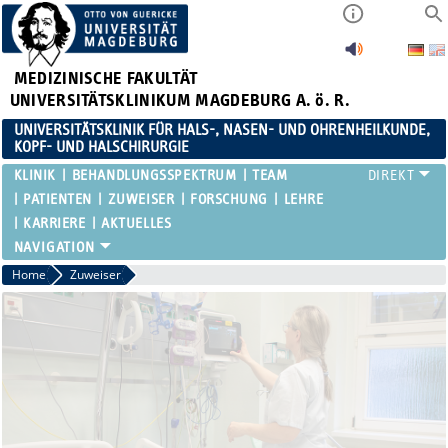
MEDIZINISCHE FAKULTÄT
UNIVERSITÄTSKLINIKUM MAGDEBURG A. ö. R.
UNIVERSITÄTSKLINIK FÜR HALS-, NASEN- UND OHRENHEILKUNDE,
KOPF- UND HALSCHIRURGIE
KLINIK
BEHANDLUNGSSPEKTRUM
TEAM
PATIENTEN
ZUWEISER
FORSCHUNG
LEHRE
KARRIERE
AKTUELLES
Home
Zuweiser