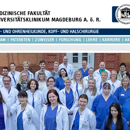
DIZINISCHE FAKULTÄT
IVERSITÄTSKLINIKUM MAGDEBURG A. ö. R.
N- UND OHRENHEILKUNDE, KOPF- UND HALSCHIRURGIE
EAM
PATIENTEN
ZUWEISER
FORSCHUNG
LEHRE
KARRIERE
AK