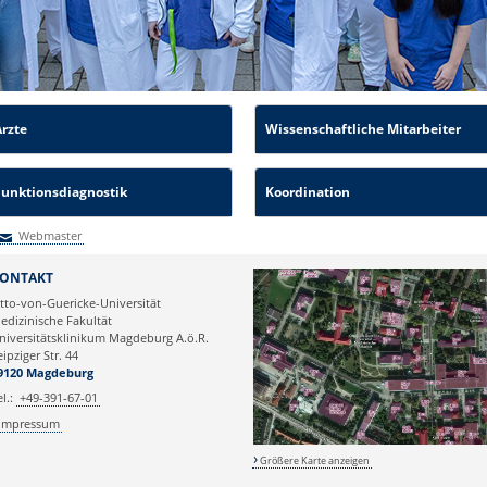
Ärzte
Wissenschaftliche Mitarbeiter
Funktionsdiagnostik
Koordination
Webmaster
Webmaster
ONTAKT
tto-von-Guericke-Universität
edizinische Fakultät
niversitätsklinikum Magdeburg A.ö.R.
eipziger Str. 44
9120 Magdeburg
el.:
+49-391-67-01
Impressum
Größere Karte anzeigen