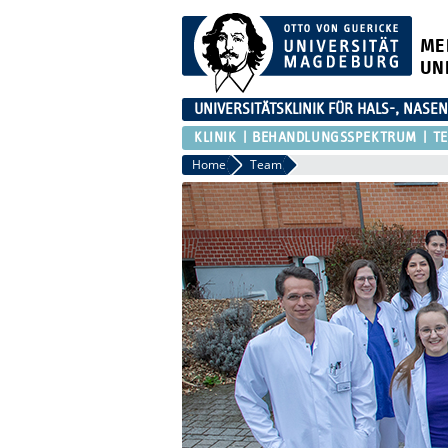
ME
UN
UNIVERSITÄTSKLINIK FÜR HALS-, NASE
KLINIK
BEHANDLUNGSSPEKTRUM
T
Home
Team