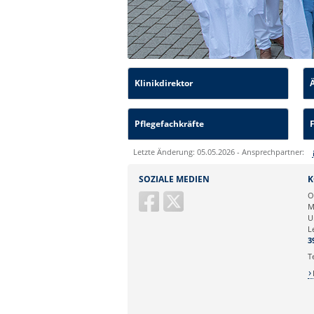
Klinikdirektor
Pflegefachkräfte
Letzte Änderung: 05.05.2026 - Ansprechpartner:
Sie können eine Nachricht versenden an:
SOZIALE MEDIEN
K
Ihre E-Mailadresse:
O
M
U
Ihr Anliegen:
L
3
T