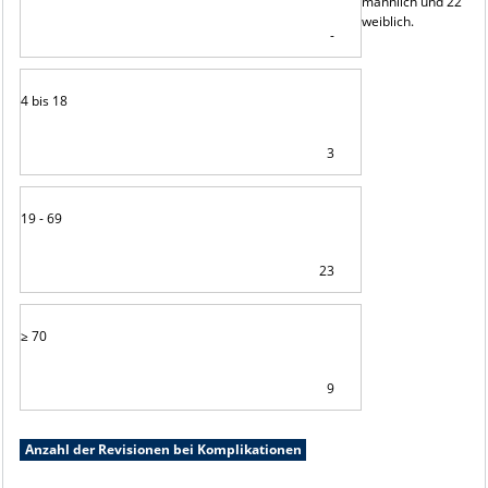
männlich und 22
weiblich.
-
4 bis 18
3
19 - 69
23
≥ 70
9
Anzahl der Revisionen bei Komplikationen