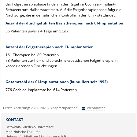
der Folgetherapiephase finden in der Regel im Cochlear-Implant-
Rehazentrum Halberstadt statt. Auf die Folgetherapiephase folgt die
Nachsorge, die in der jährlichen Kontrolle in der Klinik stattfindet.
Anzahl der durchgeführten Basistherapien nach CI-Implantation
35 Patienten jeweils 4 Tage am Stück
Anzahl der Folgetherapien nach CI-Implantation
161 Therapien bei 89 Patienten
78 Patienten zur hör- und sprachtherapeutischen Folgetherapie in
kooperierenden Einrichtungen
Gesamtzahl der CI-Implantationen (kumuliert seit 1992)
776 Cochlea-Implantate bei 614 Patienten
Letzte Änderung: 23.06.2026 - Ansprechpartner:
Webmaster
Sie können eine Nachricht versenden an:
Webmaster
KONTAKT
Ihre E-Mailadresse:
Otto-von-Guericke-Universität
Medizinische Fakultät
Universitätsklinikum Magdeburg A.ö.R.