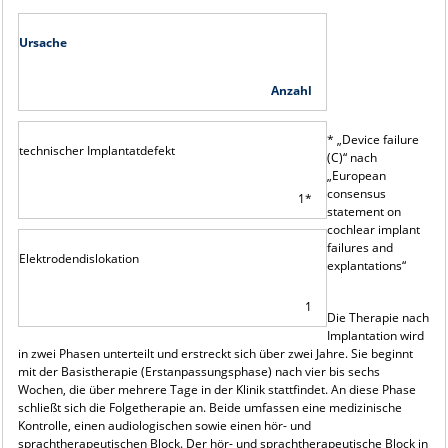
Ursache
Anzahl
* „Device failure
technischer Implantatdefekt
(C)“ nach
„European
consensus
1*
statement on
cochlear implant
failures and
Elektrodendislokation
explantations“
1
Die Therapie nach
Implantation wird
in zwei Phasen unterteilt und erstreckt sich über zwei Jahre. Sie beginnt
mit der Basistherapie (Erstanpassungsphase) nach vier bis sechs
Wochen, die über mehrere Tage in der Klinik stattfindet. An diese Phase
schließt sich die Folgetherapie an. Beide umfassen eine medizinische
Kontrolle, einen audiologischen sowie einen hör- und
sprachtherapeutischen Block. Der hör- und sprachtherapeutische Block in