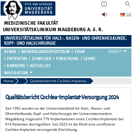
MEDIZINISCHE FAKULTÄT
UNIVERSITÄTSKLINIKUM MAGDEBURG A. ö. R.
UNIVERSITÄTSKLINIK FÜR HALS-, NASEN- UND OHRENHEILKUNDE,
KOPF- UND HALSCHIRURGIE
KLINIK
BEHANDLUNGSSPEKTRUM
TEAM
PATIENTEN
ZUWEISER
FORSCHUNG
LEHRE
KARRIERE
AKTUELLES
Home
Cochlea Implantat (CI)
Qualitätsbericht Cochlea-Implantat-Versorgung 2024
Qualitätsbericht Cochlea-Implantat-Versorgung 2024
Seit 1992 wurden an der Universitätsklinik für Hals-, Nasen- und
Ohrenheilkunde, Kopf- und Halschirurgie der Universitätsmedizin
Magdeburg insgesamt 776 Implantationen eines Cochlea-Implantats bei
614 Patienten durchgeführt. Seit 2023 ist die Klinik eine zertifizierte
Cochlea-Implantat-versorgende Einrichtung.